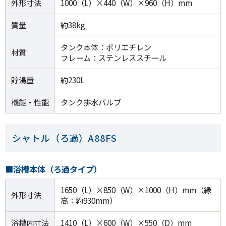
外形寸法
1000（L）×440（W）×960（H）mm
質量
約38kg
タンク本体：ポリエチレン
材質
フレーム：ステンレススチール
貯湯量
約230L
機能・性能
タンク排水バルブ
シャトル（ろ過）A88FS
■浴槽本体（ろ過タイプ）
1650（L）×850（W）×1000（H）mm（縁
外形寸法
高：約930mm）
浴槽内寸法
1410（L）×600（W）×550（D）mm