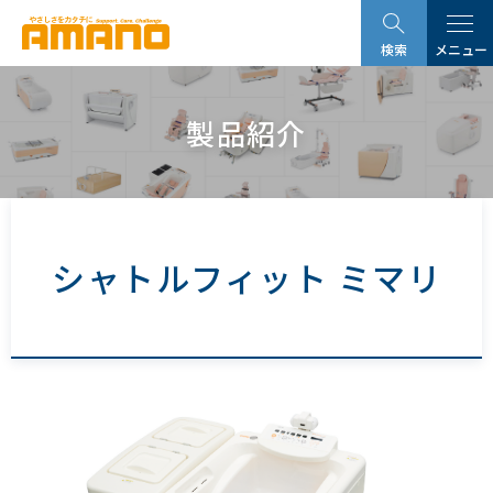
グ
本
ロ
フ
ロ
文
ー
ッ
検索
メニュー
ー
へ
カ
タ
バ
ル
ー
ル
ナ
へ
製品紹介
ナ
ビ
ビ
ゲ
ゲ
ー
ー
シ
シ
ョ
シャトルフィット ミマリ
ョ
ン
ン
へ
へ