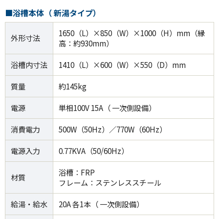
■浴槽本体（ 新湯タイプ）
1650（L）×850（W）×1000（H）mm（縁
外形寸法
高：約930mm）
浴槽内寸法
1410（L）×600（W）×550（D）mm
質量
約145kg
電源
単相100V 15A（ 一次側設備）
消費電力
500W（50Hz）／770W（60Hz）
電源入力
0.77KVA（50/60Hz）
浴槽：FRP
材質
フレーム：ステンレススチール
給湯・給水
20A 各1本（ 一次側設備）