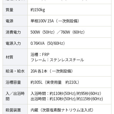
質量
約150kg
電源
単相100V 15A（ 一次側設備）
消費電力
500W（50Hz）／760W（60Hz）
電源入力
0.76KVA（50/60Hz）
浴槽：FRP
材質
フレーム：ステンレススチール
給湯・給水
20A 各1本（ 一次側設備）
浴槽容量
約305L（実使用量 約210L）
入／出浴時
入浴時間：約110秒(50Hz)/約95秒(60Hz）
間
出浴時間：約130秒(50Hz)/約115秒(60Hz)
殺菌装置
内蔵（次亜塩素酸ナトリウム注入式）