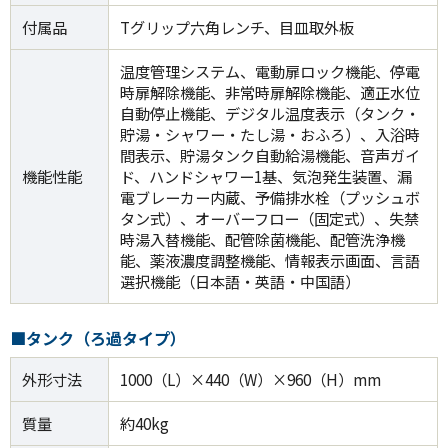
付属品
Tグリップ六角レンチ、目皿取外板
温度管理システム、電動扉ロック機能、停電
時扉解除機能、非常時扉解除機能、適正水位
自動停止機能、デジタル温度表示（タンク・
貯湯・シャワー・たし湯・おふろ）、入浴時
間表示、貯湯タンク自動給湯機能、音声ガイ
機能性能
ド、ハンドシャワー1基、気泡発生装置、漏
電ブレーカー内蔵、予備排水栓（プッシュボ
タン式）、オーバーフロー（固定式）、失禁
時湯入替機能、配管除菌機能、配管洗浄機
能、薬液濃度調整機能、情報表示画面、言語
選択機能（日本語・英語・中国語）
■タンク（ろ過タイプ）
外形寸法
1000（L）×440（W）×960（H）mm
質量
約40kg