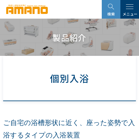
グ
本
ロ
フ
ロ
文
ー
ッ
検索
メニュー
ー
へ
カ
タ
バ
ル
ー
ル
ナ
へ
製品紹介
ナ
ビ
ビ
ゲ
ゲ
ー
ー
シ
シ
ョ
個別入浴
ョ
ン
ン
へ
へ
ご自宅の浴槽形状に近く、
座った姿勢で入
浴するタイプの入浴装置