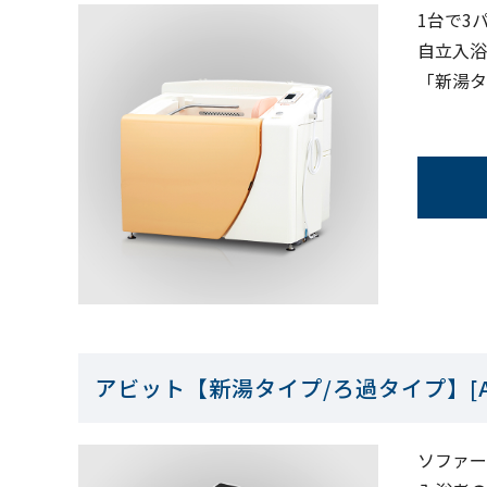
1台で3
自立入浴
「新湯タ
アビット【新湯タイプ/ろ過タイプ】[A7
ソファー