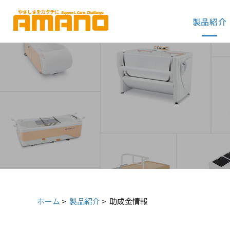
グ
本
ロ
フ
ロ
文
ー
ッ
製品紹介
ー
へ
カ
タ
バ
ル
ー
ル
ナ
へ
ナ
ビ
ビ
ゲ
ゲ
ー
ー
シ
シ
ョ
ョ
ン
ン
へ
へ
ホーム
>
製品紹介
>
助成金情報