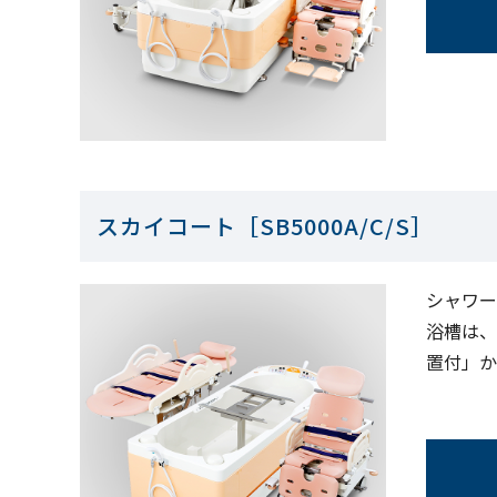
スカイコート［SB5000A/C/S］
シャワー
浴槽は、
置付」か