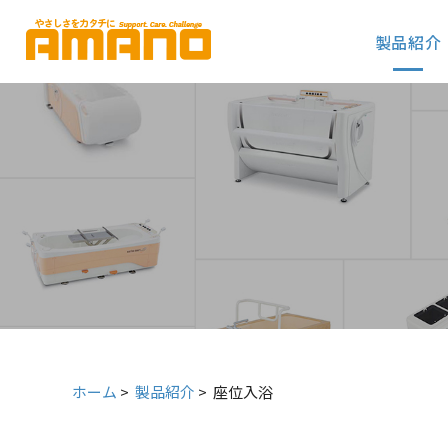
グ
本
ロ
フ
ロ
文
ー
ッ
製品紹介
ー
へ
カ
タ
バ
ル
ー
ル
ナ
へ
ナ
ビ
ビ
ゲ
ゲ
ー
ー
シ
シ
ョ
ョ
ン
ン
へ
へ
ホーム
>
製品紹介
>
座位入浴