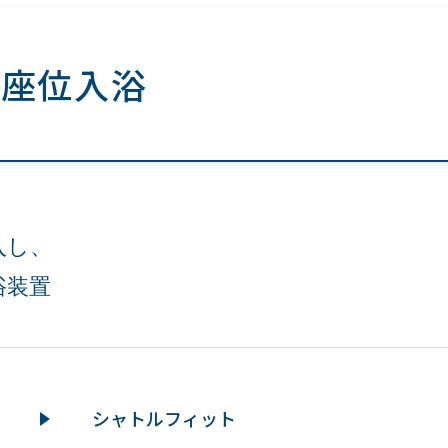
座位入浴
入し、
浴装置
シャトルフィット