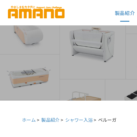
グ
本
ロ
フ
ロ
文
ー
ッ
製品紹介
ー
へ
カ
タ
バ
ル
ー
ル
ナ
へ
ナ
ビ
ビ
ゲ
ゲ
ー
ー
シ
シ
ョ
ョ
ン
ン
へ
へ
ホーム
>
製品紹介
>
シャワー入浴
>
ベルーガ